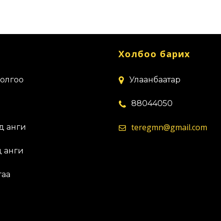
Холбоо барих
солгоо
Улаанбаатар
88044050
teregmn@gmail.com
эд анги
д анги
гаа