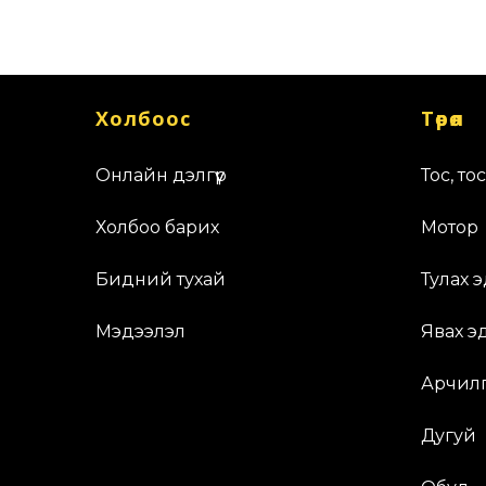
Холбоос
Төрөл
Онлайн дэлгүүр
Тос, то
Холбоо барих
Мотор
Бидний тухай
Тулах 
Мэдээлэл
Явах э
Арчил
Дугуй