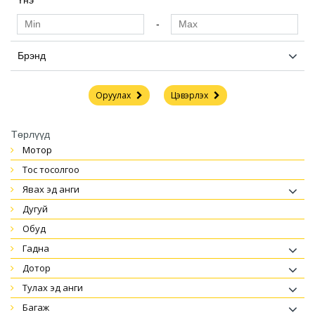
Үнэ
-
Брэнд
Оруулах
Цэвэрлэх
Төрлүүд
мотор
тос тосолгоо
явах эд анги
дугуй
обуд
гадна
дотор
тулах эд анги
багаж