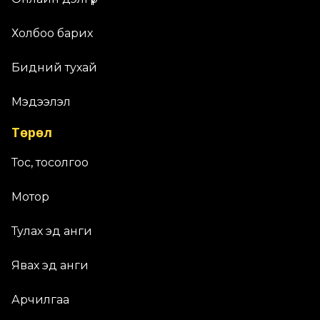
Холбоо барих
Бидний тухай
Мэдээлэл
Төрөл
Тос, тосолгоо
Мотор
Тулах эд анги
Явах эд анги
Арчилгаа