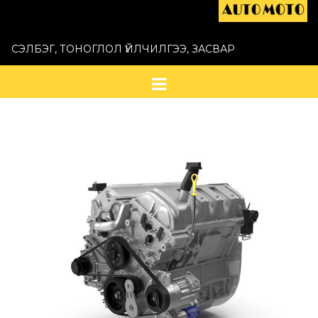
СЭЛБЭГ, ТОНОГЛОЛ ҮЙЛЧИЛГЭЭ, ЗАСВАР