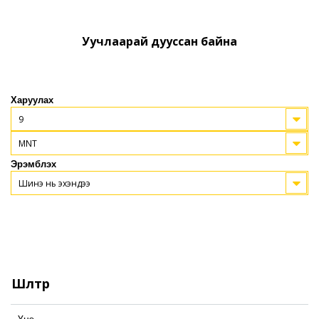
Уучлаарай дууссан байна
Харуулах
9
MNT
Эрэмблэх
Шинэ нь эхэндээ
Шүүлтүүр