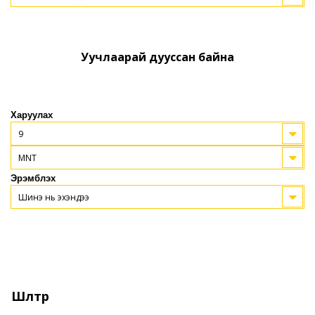
Уучлаарай дууссан байна
Харуулах
9
MNT
Эрэмблэх
Шинэ нь эхэндээ
Шүүлтүүр