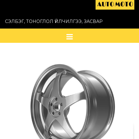
СЭЛБЭГ, ТОНОГЛОЛ ҮЙЛЧИЛГЭЭ, ЗАСВАР