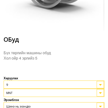
ОБуд
Бүх төрлийн машины обуд
Хол ойр 4 эрлийз 5
Харуулах
9
MNT
Эрэмблэх
Шинэ нь эхэндээ