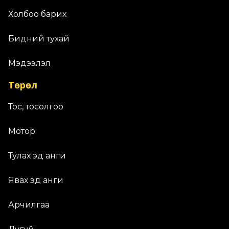
Холбоо барих
Бидний тухай
Мэдээлэл
Төрөл
Тос, тосолгоо
Мотор
Тулах эд анги
Явах эд анги
Арчилгаа