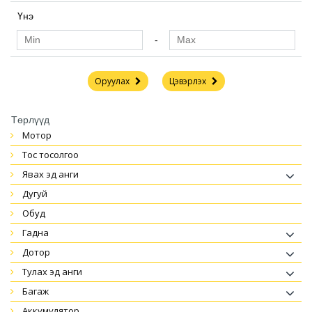
Үнэ
-
Оруулах
Цэвэрлэх
Төрлүүд
мотор
тос тосолгоо
явах эд анги
дугуй
обуд
гадна
дотор
тулах эд анги
багаж
аккумулятор